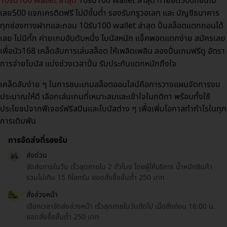
10รับ100 wallet ล่าสุด
10รับ100 wallet ล่าสุด ทำยอด500ถอนไป
เลย500 แจกเครดิตฟรี ไม่มีขั้นต่ำ รองรับทรูวอเลท และ บัญชีธนาคาร
ทุกช่องทางฝากและถอน 10รับ100 wallet ล่าสุด ปั่นสล็อตแตกถอนได้
เลย ไม่มีกั๊ก ค่ายเกมอันดับหนึ่ง โบนัสหนัก แจ็คพอตแตกง่าย สมัครเลย
เพื่อนัว168 เคล็ดลับการเล่นสล็อต ให้เพลิดเพลิน ลองปั่นเกมฟรีดู อัตรา
การจ่ายโบนัส แบ่งช่วงเวลาปั่น รับประกันแตกหนักถึงใจ
เคล็ดลับง่าย ๆ ในการชนะเกมสล็อตออนไลน์คือการวางแผนจัดการงบ
ประมาณให้ดี เลือกเล่นเกมที่เหมาะสมและเข้าใจในกติกา พร้อมทั้งใช้
ประโยชน์จากฟีเจอร์ฟรีสปินและโบนัสต่าง ๆ เพื่อเพิ่มโอกาสทำกำไรในทุก
การเดิมพัน
การจัดส่งที่รองรับ
ส่งด่วน
จัดส่งภายในวัน เร็วสุดภายใน 2 ชั่วโมง โดยผู้ให้บริการ น้ำหนักสินค้า
รวมไม่เกิน 15 กิโลกรัม ยอดสั่งซื้อขั้นต่ำ 250 บาท
สั่งล่วงหน้า
เลือกเวลาจัดส่งล่วงหน้า เร็วสุดภายในวันถัดไป เมื่อสั่งก่อน 16:00 น.
ยอดสั่งซื้อขั้นต่ำ 250 บาท