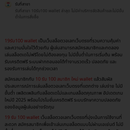
รับที่สาขา
รับที่สาขา 10รับ100 wallet ล่าสุด ไม่มีค่าบริการจัดสินค้าและไม่มีขั้น
ต่ำในการสั่งซื้อ
19รับ100 wallet
เป็นเว็บสล็อตวอเลทเว็บตรงที่รวมความคุ้มค่า
และความมั่นใจไว้ด้วยกัน ผู้เล่นสามารถสมัครสมาชิกและทดลอง
เล่นสล็อตเดโม่ฟรีโดยไม่ต้องลงทุน ไม่มีขั้นต่ำในการเริ่มต้น พร้อม
รับเครดิตฟรี ระบบฝากถอนออโต้ทำงานรวดเร็ว ปลอดภัย และ
รองรับการเล่นได้ทุกช่วงเวลา
สมัครสมาชิกกับ
10 รับ 100 สมาชิก ใหม่ wallet
แล้วสัมผัส
ประสบการณ์การเล่นสล็อตวอเลทเว็บตรงที่แตกต่าง เล่นง่าย ไม่มี
ขั้นต่ำ เพลิดเพลินกับสล็อตเดโม่และเกมสล็อตคุณภาพ อัปเดตเกม
ใหม่ปี 2025 พร้อมโปรโมชั่นเครดิตฟรี ระบบรักษาความปลอดภัย
ของข้อมูลผู้เล่นอย่างรัดกุม
19 รับ 100 wallet
เว็บสล็อตวอเลทเว็บตรงที่มุ่งเน้นการใช้งานที่
สะดวก สมัครสมาชิกเพื่อเข้าเล่นเกมสล็อตแบบไม่ผ่านเอเย่นต์ ไม่มี