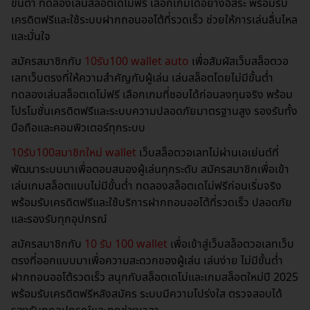
ขั้นต่ำ ทดลองเล่นสล็อตเดโม่ฟรี เลือกเกมได้อย่างอิสระ พร้อมรับ
เครดิตฟรีและใช้ระบบฝากถอนออโต้ที่รวดเร็ว ช่วยให้การเล่นลื่นไหล
และมั่นใจ
สมัครสมาชิกกับ
10รับ100 wallet auto
เพื่อสัมผัสเว็บสล็อตวอ
เลทเว็บตรงที่ให้ความสำคัญกับผู้เล่น เล่นสล็อตโดยไม่มีขั้นต่ำ
ทดลองเล่นสล็อตเดโม่ฟรี เลือกเกมที่ชอบได้ก่อนลงทุนจริง พร้อม
โปรโมชั่นเครดิตฟรีและระบบความปลอดภัยมาตรฐานสูง รองรับทั้ง
มือถือและคอมพิวเตอร์ทุกระบบ
10รับ100สมาชิกใหม่ wallet
เว็บสล็อตวอเลทไม่ผ่านเอเย่นต์ที่
พัฒนาระบบมาเพื่อตอบสนองผู้เล่นทุกระดับ สมัครสมาชิกเพื่อเข้า
เล่นเกมสล็อตแบบไม่มีขั้นต่ำ ทดลองสล็อตเดโม่ฟรีก่อนเริ่มจริง
พร้อมรับเครดิตฟรีและใช้บริการฝากถอนออโต้ที่รวดเร็ว ปลอดภัย
และรองรับทุกอุปกรณ์
สมัครสมาชิกกับ
10 รับ 100 wallet
เพื่อเข้าสู่เว็บสล็อตวอเลทเว็บ
ตรงที่ออกแบบมาเพื่อความสะดวกของผู้เล่น เล่นง่าย ไม่มีขั้นต่ำ
ฝากถอนออโต้รวดเร็ว สนุกกับสล็อตเดโม่และเกมสล็อตใหม่ปี 2025
พร้อมรับเครดิตฟรีหลังสมัคร ระบบมีความโปร่งใส ตรวจสอบได้