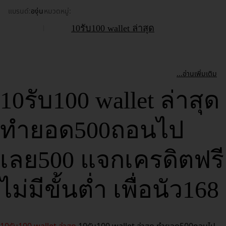
แบรนด์:
องุ่น
หมวดหมู่:
10รับ100 wallet ล่าสุด
...อ่านเพิ่มเติม
10รับ100 wallet ล่าสุด
ทำยอด500ถอนไป
เลย500 แจกเครดิตฟรี
ไม่มีขั้นต่ำ เพื่อนัว168